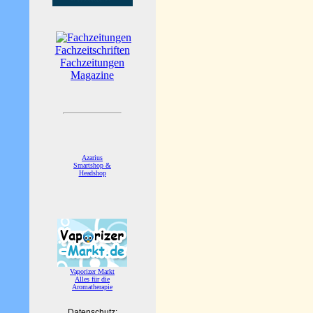
Fachzeitschriften
Fachzeitungen
Magazine
Azarius
Smartshop &
Headshop
Vaporizer Markt
Alles für die
Aromatherapie
Datenschutz: