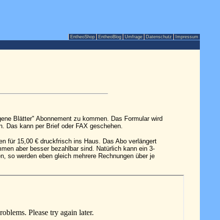
EntheoShop
EntheoBlog
Umfrage
Datenschutz
Impressum
gene Blätter" Abonnement zu kommen. Das Formular wird
n. Das kann per Brief oder FAX geschehen.
 für 15,00 € druckfrisch ins Haus. Das Abo verlängert
mmen aber besser bezahlbar sind. Natürlich kann ein 3-
gen, so werden eben gleich mehrere Rechnungen über je