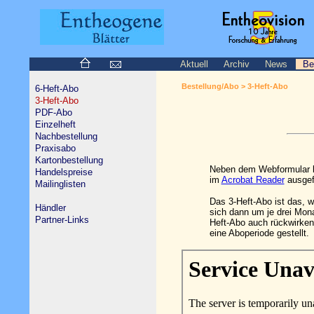
Aktuell
Archiv
News
Be
Bestellung/Abo > 3-Heft-Abo
6-Heft-Abo
3-Heft-Abo
PDF-Abo
Einzelheft
Nachbestellung
Praxisabo
Kartonbestellung
Neben dem Webformular be
Handelspreise
im
Acrobat Reader
ausgef
Mailinglisten
Das 3-Heft-Abo ist das, 
Händler
sich dann um je drei Mona
Partner-Links
Heft-Abo auch rückwirken
eine Aboperiode gestellt.