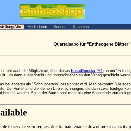
stellung/Abo
Mediadaten
Service
Kongress
Quartalsabo für "Entheogene Blätter"
steht auch die Möglichkeit, über dieses
Bestellfomular (A4)
an ein "Entheo
üllt, um dann ausgedruckt und unterschrieben an den Verlag geschickt werde
was bei anderen als "Schnupperabo" bezeichnet wird. Man bekommt 3 Ausgaben
te. Der Vorteil sind die kleinen Einzelrechnungen, die dann zwar häufiger ko
d bestellt werden. Sollte der Startmonat mehr als eine Aboperiode zurücklie