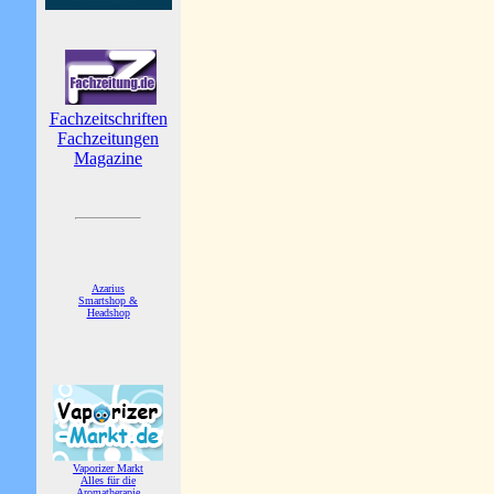
Fachzeitschriften
Fachzeitungen
Magazine
Azarius
Smartshop &
Headshop
Vaporizer Markt
Alles für die
Aromatherapie