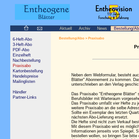
Aktuell
Archiv
News
Bestellung/A
Bestellung/Abo > Praxisabo
6-Heft-Abo
3-Heft-Abo
Pr
PDF-Abo
Einzelheft
Nachbestellung
Praxisabo
Kartonbestellung
Neben dem Webformular, besteht auch
Handelspreise
Blätter" Abonnement zu kommen. Das
Mailinglisten
unterschrieben an den Verlag geschi
Händler
Das Praxisabo "Entheogene Blätter" so
Partner-Links
Berufsbilder mit Warteraum vorgeseh
Das Praxisabo umfaßt vier Hefte zu j
weitere Praxisabo an die selbe Adress
Sollte ein Exemplar des letzten Quart
nächsten Abo-Lieferung ersetzt.
Die Hefte sind nicht zum Verkauf be
Mit diesem Praxisabo wird es möglic
Informationen jenseits von Spiegel, 
bestellen wollen, so bringen Sie bit